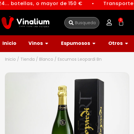
4... botellas, o mayor de 150 €
Transporte 
●
0
Inicio
Vinos
Espumosos
Otros
Inicio
/
Tienda
/
Blanco
/ Escumos Leopardi Bn