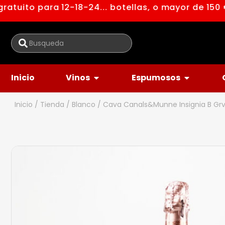
tuito para 12-18-24... botellas, o mayor de 150 €
Inicio
Vinos
Espumosos
Inicio
/
Tienda
/
Blanco
/ Cava Canals&Munne Insignia B Gr