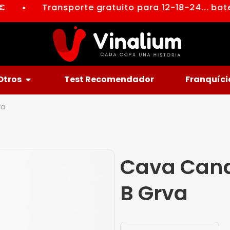
Transporte gratuito para 12-18-24... botel
●
Otros
Test Recomendador
Franquíci
va
Cava Cana
B Grva