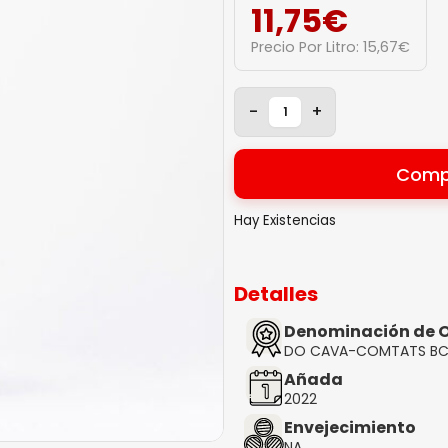
11,75
€
Precio Por Litro:
15,67
€
-
+
Comp
Hay Existencias
Detalles
Denominación de O
DO CAVA-COMTATS BC
Añada
2022
Envejecimiento
NA