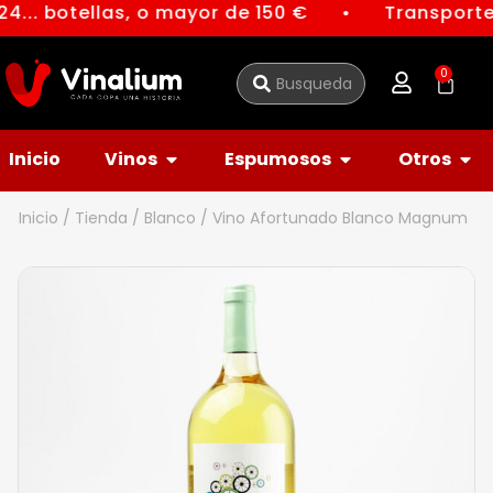
4... botellas, o mayor de 150 €
Transporte 
●
0
Inicio
Vinos
Espumosos
Otros
Inicio
/
Tienda
/
Blanco
/ Vino Afortunado Blanco Magnum