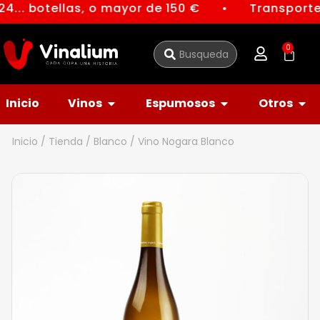
4... botellas, o mayor de 150 €
Transporte 
●
0
Inicio
Vinos
Espumosos
Otros
Inicio
/
Tienda
/
Blanco
/ Vino Nogara Blanco