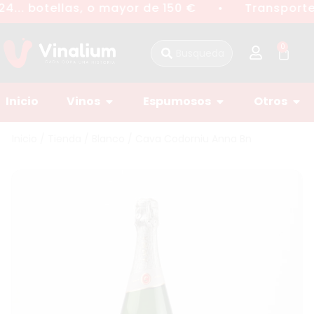
4... botellas, o mayor de 150 €
Transporte 
●
0
Inicio
Vinos
Espumosos
Otros
Inicio
/
Tienda
/
Blanco
/ Cava Codorniu Anna Bn