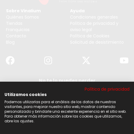
Sobre Vinalium
Ayuda
Quiénes Somos
Condiciones generales
Tiendas
Política de privacidad y
Franquicias
aviso legal
Contacto
Política de Cookies
Blog
Solicitud de desistimiento
No te lo puedes perder
Suscribirse a nuestra newsletter y no te pierdas
Política de privacidad
ninguna de nuestras noticias, ofertas y
descuentos.
Utilizamos cookies
Podemos utilizarlas para el análisis de los datos de nuestros
Acepto los términos y condiciones
visitantes, para mejorar nuestro sitio web, mostrar contenido
personalizado y brindarle una excelente experiencia en el sitio web.
Para obtener más información sobre las cookies que utilizamos,
Suscribirse
abre los ajustes.