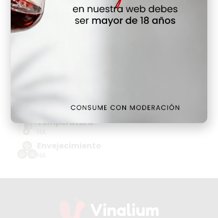
Hay Existencias
Detalles
Denominación de Origen
DO CAVA-COMTATS BCN BN
Tipo de Uva
MACABEO, XAREL.LO
Añada
NA
Temperatura
NA
Envejecimiento
NA