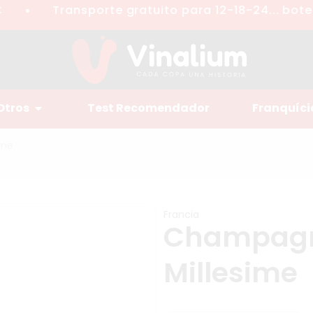
Transporte gratuito para 12-18-24... botell
●
Otros
Test Recomendador
Franquíci
ime
Francia
Champagne
Millesime