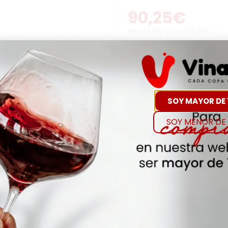
90,25
€
Precio Por Litro:
120,33
€
-
+
Comp
SOY MAYOR DE 
Hay Existencias
SOY MENOR DE 
Detalles
Denominación de O
CHAMPAGNE
Añada
2015
Envejecimiento