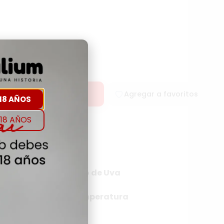
rar
Agregar a favoritos
18 AÑOS
18 AÑOS
rigen
Tipo de Uva
NA
Temperatura
NA