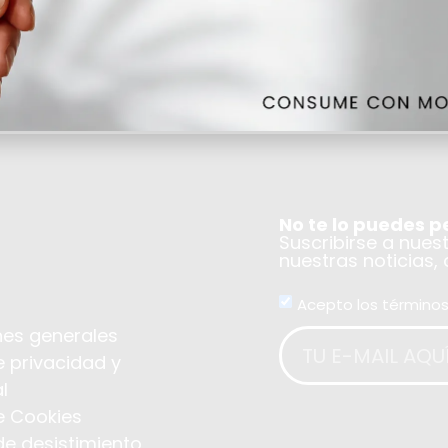
NA
No te lo puedes p
Suscribirse a nues
nuestras noticias,
Acepto los términos
es generales
e privacidad y
l
de Cookies
de desistimiento