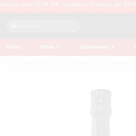
uito para 12-18-24... botellas, o mayor de 150 €
Inicio
Vinos
Espumosos
Inicio
/
Tienda
/
Blanco
/ Champagne Laurent Perrier Milles