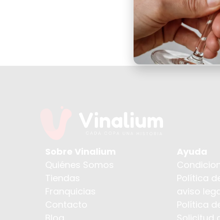
Sobre Vinalium
Ayuda
Quiénes Somos
Condicion
Tiendas
Política d
Franquicias
aviso lega
Contacto
Política 
Blog
Solicitud 