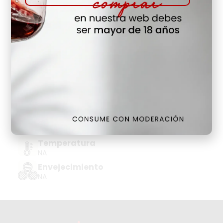
Hay Existencias
Detalles
Denominación de Origen
ESPUMOSO CORPINNAT B.NATURE
Tipo de Uva
NA
Añada
2019
Temperatura
NA
Envejecimiento
NA