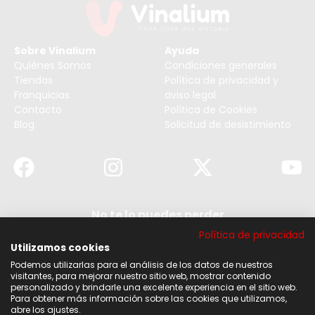
Sobre Vinalium
Ayuda
Quiénes Somos
Condiciones generales
Tiendas
Política de privacidad y
Franquicias
aviso legal
Contacto
Política de Cookies
Blog
Solicitud de desistimiento
No te lo puedes perder
Suscribirse a nuestra newsletter y no te pierdas
Política de privacidad
ninguna de nuestras noticias, ofertas y
descuentos.
Utilizamos cookies
Podemos utilizarlas para el análisis de los datos de nuestros
Acepto los términos y condiciones
visitantes, para mejorar nuestro sitio web, mostrar contenido
personalizado y brindarle una excelente experiencia en el sitio web.
Para obtener más información sobre las cookies que utilizamos,
Suscribirse
abre los ajustes.