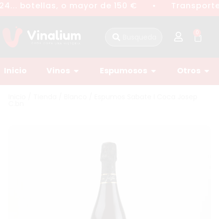
4... botellas, o mayor de 150 €
Transporte 
●
0
Inicio
Vinos
Espumosos
Otros
Inicio
/
Tienda
/
Blanco
/ Espumos Sabate I Coca Josep
C.bn