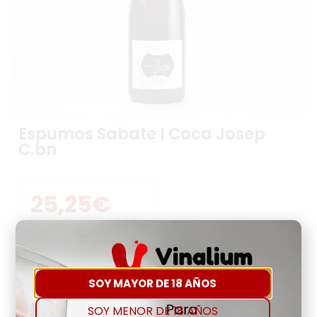
Espumos Sabate I Coca Josep
C.bn
25,25
€
Precio Por Litro:
33,67
€
-
+
SOY MAYOR DE 18 AÑOS
SOY MENOR DE 18 AÑOS
Comprar
Agregar a favoritos