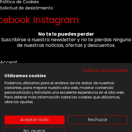
Política de Cookies
Solicitud de desistimiento
cebook
Instagram
No te lo puedes perder
Suscribirse a nuestra newsletter y no te pierdas ninguna
de nuestras noticias, ofertas y descuentos.
Accept
Acepto los términos y condiciones
Política de privacidad
Utilizamos cookies
Correo electrónico
Podemos utilizarlas para el análisis de los datos de nuestros
visitantes, para mejorar nuestro sitio web, mostrar contenido
personalizado y brindarle una excelente experiencia en el sitio web.
Para obtener más información sobre las cookies que utilizamos,
abre los ajustes.
Suscribirse
Aceptar todo
Rechazar
Copyright © 2026 | Web diseñada y desarrollado por
No, ajustar