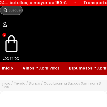
Ir
4... botellas, o mayor de 150 €
Transporte 
●
Search
al
...
contenido
0
Carrito
Inicio
Vinos
Abrir Vinos
Espumosos
Abri
Inicio
/
Tienda
/
Blanco
/ Cava Lacrima Baccus Summum B
Rsva