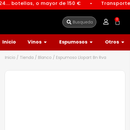
4... botellas, o mayor de 150 €
Transporte 
●
0
Inicio
Vinos
Espumosos
Otros
Inicio
/
Tienda
/
Blanco
/ Espumoso Llopart Bn Rva