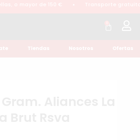
as, o mayor de 150 €
Transporte gratuito p
●
0
ate
Tiendas
Nosotros
Ofertas
Gram. Aliances La
a Brut Rsva