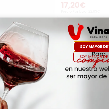
17,20
€
Precio Por Litro:
22,93
€
-
+
Comp
SOY MAYOR DE 
Hay Existencias
SOY MENOR DE 
Detalles
Denominación de O
ESPUMOSO CORPINNAT 
Añada
2022
Envejecimiento
NA