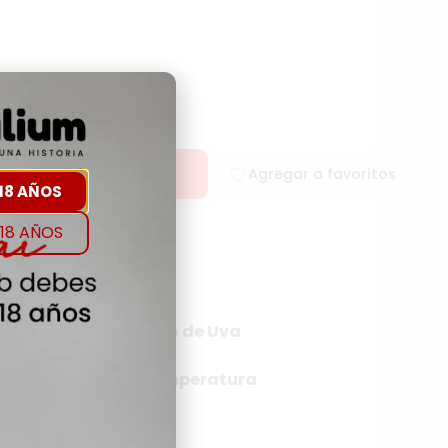
rar
Agregar a favoritos
18 AÑOS
18 AÑOS
rigen
Tipo de Uva
B.NATURE
NA
Temperatura
NA