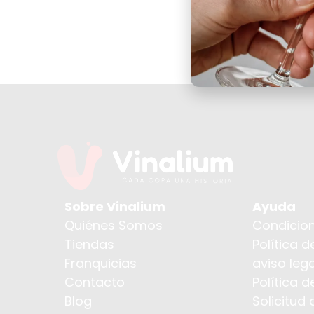
Sobre Vinalium
Ayuda
Quiénes Somos
Condicion
Tiendas
Política d
Franquicias
aviso lega
Contacto
Política 
Blog
Solicitud 