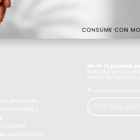
No te lo puedes p
Suscribirse a nues
nuestras noticias,
Acepto los términos
es generales
e privacidad y
l
de Cookies
de desistimiento