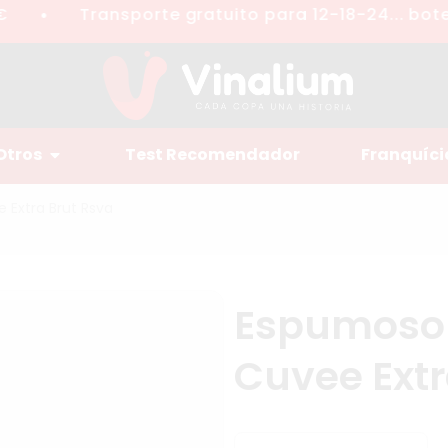
Transporte gratuito para 12-18-24... botell
●
Otros
Test Recomendador
Franquíci
 Extra Brut Rsva
Espumoso 
Cuvee Extr