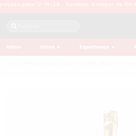
tuito para 12-18-24... botellas, o mayor de 150 €
Inicio
Vinos
Espumosos
Inicio
/
Tienda
/
Blanco
/ Espumoso Gram. Aliances La Cuvee